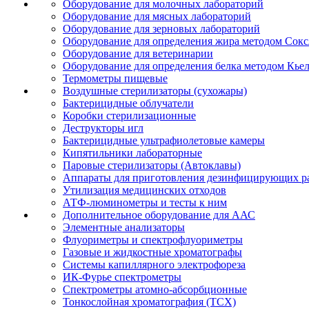
Оборудование для молочных лабораторий
Оборудование для мясных лабораторий
Оборудование для зерновых лабораторий
Оборудование для определения жира методом Сокс
Оборудование для ветеринарии
Оборудование для определения белка методом Кье
Термометры пищевые
Воздушные стерилизаторы (сухожары)
Бактерицидные облучатели
Коробки стерилизационные
Деструкторы игл
Бактерицидные ультрафиолетовые камеры
Кипятильники лабораторные
Паровые стерилизаторы (Автоклавы)
Аппараты для приготовления дезинфицирующих р
Утилизация медицинских отходов
АТФ-люминометры и тесты к ним
Дополнительное оборудование для ААС
Элементные анализаторы
Флуориметры и спектрофлуориметры
Газовые и жидкостные хроматографы
Системы капиллярного электрофореза
ИК-Фурье спектрометры
Спектрометры атомно-абсорбционные
Тонкослойная хроматография (ТСХ)