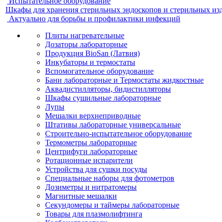
Испытательное оборудование
Шкафы для хранения стерильных эндоскопов и стерильных из
Актуально для борьбы и профилактики инфекций
Плиты нагревательные
Дозаторы лабораторные
Продукция BioSan (Латвия)
Инкубаторы и термостаты
Вспомогательное оборудование
Бани лабораторные и Термостаты жидкостные
Аквадистилляторы, бидистилляторы
Шкафы сушильные лабораторные
Лупы
Мешалки верхнеприводные
Штативы лабораторные универсальные
Строительно-испытательное оборудование
Термометры лабораторные
Центрифуги лабораторные
Ротационные испарители
Устройства для сушки посуды
Специальные наборы для фотометров
Дозиметры и нитратомеры
Магнитные мешалки
Секундомеры и таймеры лабораторные
Товары для плазмолифтинга