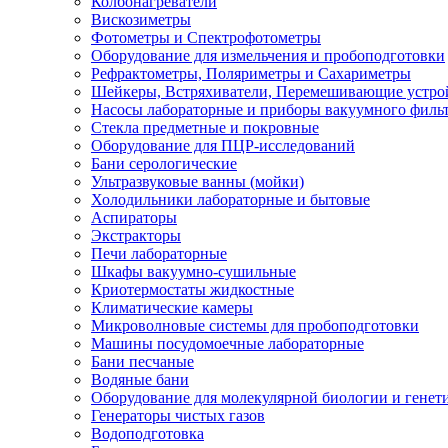
Колбонагреватели
Вискозиметры
Фотометры и Спектрофотометры
Оборудование для измельчения и пробоподготовки
Рефрактометры, Поляриметры и Сахариметры
Шейкеры, Встряхиватели, Перемешивающие устро
Насосы лабораторные и приборы вакуумного филь
Стекла предметные и покровные
Оборудование для ПЦР-исследований
Бани серологические
Ультразвуковые ванны (мойки)
Холодильники лабораторные и бытовые
Аспираторы
Экстракторы
Печи лабораторные
Шкафы вакуумно-сушильные
Криотермостаты жидкостные
Климатические камеры
Микроволновые системы для пробоподготовки
Машины посудомоечные лабораторные
Бани песчаные
Водяные бани
Оборудование для молекулярной биологии и генет
Генераторы чистых газов
Водоподготовка