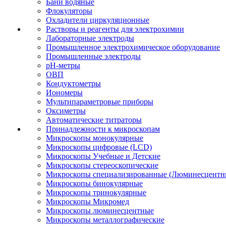
Бани водяные
Флокуляторы
Охладители циркуляционные
Растворы и реагенты для электрохимии
Лабораторные электроды
Промышленное электрохимическое оборудование
Промышленные электроды
pH-метры
ОВП
Кондуктометры
Иономеры
Мультипараметровые приборы
Оксиметры
Автоматические титраторы
Принадлежности к микроскопам
Микроскопы монокулярные
Микроскопы цифровые (LCD)
Микроскопы Учебные и Детские
Микроскопы стереоскопические
Микроскопы специализированные (Люминесцентны
Микроскопы бинокулярные
Микроскопы тринокулярные
Микроскопы Микромед
Микроскопы люминесцентные
Микроскопы металлографические