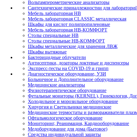
Вольтамперометрические анализаторы
Сантехнические принадлежностии для лаборатори
Мебель лабораторная НВ
Мебель лабораторная CLASSIC металлическая
Шкафы для кислот полипропиленовые
Мебель лабораторная НВ-КОМФОРТ
Столы специальные НВ
Столы специальные НВ-КОМФОРТ
Шкафы металлические для хранения ЛВЖ
Шкафы вытяжные
Бактерицидные облучатели
Антисептики, дозаторы локтевые и диспенсеры
Экспресс-тесты на COVID-19 и грипп
Диагностическое оборудование, УЗИ
Больничное и Дополнительное оборудование
Медицинские анализаторы
Физиотерапевтическое оборудование
Фетальные мониторы (KERNEL), Гинекология, Доп
Холодильное и морозильное оборудование
Хирургия и Светильники медицинские
Медицинские термостаты и размораживатели плаз
Офтальмологическое оборудование
Мониторинг, Реанимация, Кардиооборудование
Медоборудование для дома (Бытовое)
Средства индивидуальной защиты