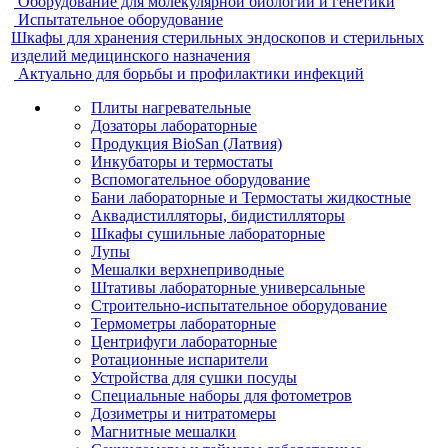
Оборудование для молекулярной биологии и генетики
Испытательное оборудование
Шкафы для хранения стерильных эндоскопов и стерильных
изделий медицинского назначения
Актуально для борьбы и профилактики инфекций
Плиты нагревательные
Дозаторы лабораторные
Продукция BioSan (Латвия)
Инкубаторы и термостаты
Вспомогательное оборудование
Бани лабораторные и Термостаты жидкостные
Аквадистилляторы, бидистилляторы
Шкафы сушильные лабораторные
Лупы
Мешалки верхнеприводные
Штативы лабораторные универсальные
Строительно-испытательное оборудование
Термометры лабораторные
Центрифуги лабораторные
Ротационные испарители
Устройства для сушки посуды
Специальные наборы для фотометров
Дозиметры и нитратомеры
Магнитные мешалки