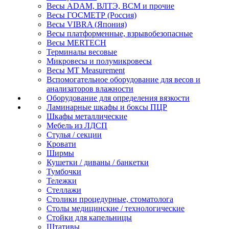
Весы ADAM, ВЛТЭ, BCM и прочие
Весы ГОСМЕТР (Россия)
Весы VIBRA (Япония)
Весы платформенные, взрывобезопасные
Весы MERTECH
Терминалы весовые
Микровесы и полумикровесы
Весы MT Measurement
Вспомогательное оборудование для весов и
анализаторов влажности
Оборудование для определения вязкости
Ламинарные шкафы и боксы ПЦР
Шкафы металлические
Мебель из ЛДСП
Стулья / секции
Кровати
Ширмы
Кушетки / диваны / банкетки
Тумбочки
Тележки
Стеллажи
Столики процедурные, стоматолога
Столы медицинские / технологические
Стойки для капельницы
Штативы