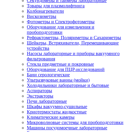
Секундомеры и таймеры лабораторные
Товары для плазмолифтинга
Колбонагреватели
Вискозиметры
Фотометры и Спектрофотометры
Оборудование для измельчения и
пробоподготовки
Рефрактометры, Поляриметры и Сахариметры
Шейкеры, Встряхиватели, Перемешивающие
устройства
Насосы лабораторные и приборы вакуумного
фильтрования
Стекла предметные и покровные
Оборудование для ПЦР-исследований
Бани серологические
Ультразвуковые ванны (мойки)
Холодильники лабораторные и бытовые
Аспираторы
Экстракторы
Печи лабораторные
Шкафы вакуумно-сушильные
Криотермостаты жидкостные
Климатические камеры
Микроволновые системы для пробоподготовки
Машины посудомоечные лабораторные