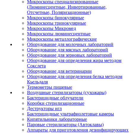
Микроскопы специализированные
(Люминесцентные, Инвертированные,
Отсчетные, Поляризационные)
Микроскопы бинокулярные
Микроскопы тринокулярные
Микроскопы Микромед
Микроскопы люминесцентные
Микроскопы металлографические
Оборудование для молочных лабораторий
Оборудование для мясных лабораторий
Оборудование для зерновых лабораторий
Оборудование для определения жира методом
Сокслета
Оборудование для ветеринарии
Оборудование для определения белка методом
Кьельдаля
Термометры пищевые
Воздушные стерилизаторы (сухожары)
Бактерицидные облучатели
Коробки стерилизационные
Деструкторы игл
Бактерицидные ультрафиолетовые камеры
Кипятильники лабораторные
Паровые стерилизаторы (Автоклавы)
Аппараты для приготовления дезинфицирующих