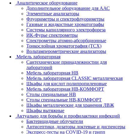
Аналитическое оборудование
Дополнительное оборудование для ААС
Элементные анализаторы
Флуориметры и спектрофлуориметры
Газовые и жидкостные хроматографы
Системы капиллярного электрофореза
ИК-Фурье спектрометры
Спектрометры атомно-абсорбционные
Тонкослойная хроматография (ТСХ)
Вольтамперометрические анализаторы
Мебель лабораторная
Сантехнические принадлежностии для
лабораторий
Мебель лабораторная НВ
Мебель лабораторная CLASSIC металлическая
Шкафы для кислот полипропиленовые
Мебель лабораторная НВ-КОМФОРТ
Столы специальные НВ
Столы специальные НВ-КОМФОРТ
Шкафы металлические для хранения ЛВЖ
Шкафы вытяжные
Актуально для борьбы и профилактики инфекций
Бактерицидные облучатели
Антисептики, дозаторы локтевые и диспенсеры
Экспресс-тесты на COVID-19 и грипп