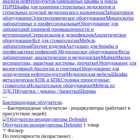
анализа нефтепродуктов
Ламинарные шкафы и боксы
ПЦР
Шкафы для хранения стерильных эндоскопов и
стерильных изделий медицинского назначения
Лабораторное
оборудование
Электрохимическое оборудование
Микроскопы
лабораторные и профессиональные
Оборудование для
лабораторий пищевой промышленности и
ветеринарии
Стерилизация и дезинфекция
Аналитическое
оборудование
Всё для стоматологии
Мебель
лабораторная
Прочие изделия
Актуально для борьбы и
профилактики инфекций
Медицинское оборудование
Весы
лабораторные, аналитические и медицинские
Мойки
Маски,
респираторы, защитные костюмы, перчатки
Оборудование для
молекулярной биологии и генетики
Оборудование для
определения нефтепродуктов
Медицинская мебель
Шкафы
металлические
ХПК и БПК
Столики процедурные,
стоматолога
Испытательное оборудование
Мебель из
ЛДСП
Кушетки / диваны / банкетки
Ширмы
—
Бактерицидные облучатели
—
Бактерицидные облучатели - рециркуляторы (работают в
присутствии людей)
Облучатели-рециркуляторы Defender
1 товар
Фильтр
По популярности (возрастание)