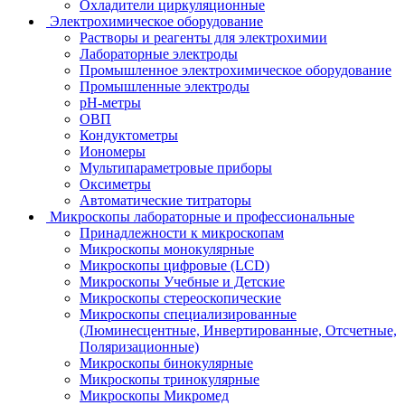
Охладители циркуляционные
Электрохимическое оборудование
Растворы и реагенты для электрохимии
Лабораторные электроды
Промышленное электрохимическое оборудование
Промышленные электроды
pH-метры
ОВП
Кондуктометры
Иономеры
Мультипараметровые приборы
Оксиметры
Автоматические титраторы
Микроскопы лабораторные и профессиональные
Принадлежности к микроскопам
Микроскопы монокулярные
Микроскопы цифровые (LCD)
Микроскопы Учебные и Детские
Микроскопы стереоскопические
Микроскопы специализированные
(Люминесцентные, Инвертированные, Отсчетные,
Поляризационные)
Микроскопы бинокулярные
Микроскопы тринокулярные
Микроскопы Микромед