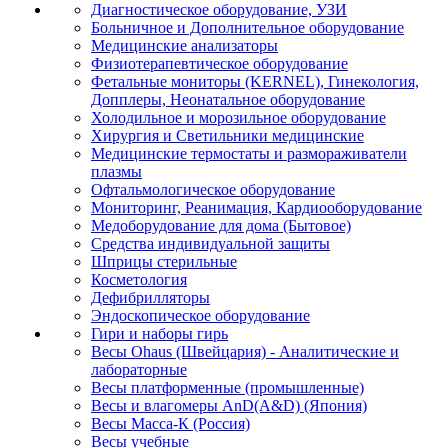
Диагностическое оборудование, УЗИ
Больничное и Дополнительное оборудование
Медицинские анализаторы
Физиотерапевтическое оборудование
Фетальные мониторы (KERNEL), Гинекология,
Допплеры, Неонатальное оборудование
Холодильное и морозильное оборудование
Хирургия и Светильники медицинские
Медицинские термостаты и размораживатели
плазмы
Офтальмологическое оборудование
Мониторинг, Реанимация, Кардиооборудование
Медоборудование для дома (Бытовое)
Средства индивидуальной защиты
Шприцы стерильные
Косметология
Дефибрилляторы
Эндоскопическое оборудование
Гири и наборы гирь
Весы Ohaus (Швейцария) - Аналитические и
лабораторные
Весы платформенные (промышленные)
Весы и влагомеры AnD(A&D) (Япония)
Весы Масса-К (Россия)
Весы учебные