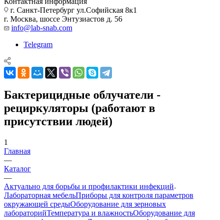
Контактная информация
г. Санкт-Петербург ул.Софийская 8к1
г. Москва, шоссе Энтузиастов д. 56
info@lab-snab.com
Telegram
Бактерицидные облучатели -
рециркуляторы (работают в
присутствии людей)
1
Главная
—
Каталог
—
Актуально для борьбы и профилактики инфекций
Лабораторная мебель
Приборы для контроля параметров
окружающей среды
Оборудование для зерновых
лабораторий
Температура и влажность
Оборудование для