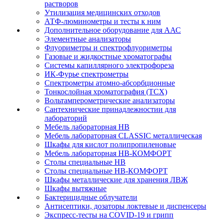
растворов
Утилизация медицинских отходов
АТФ-люминометры и тесты к ним
Дополнительное оборудование для ААС
Элементные анализаторы
Флуориметры и спектрофлуориметры
Газовые и жидкостные хроматографы
Системы капиллярного электрофореза
ИК-Фурье спектрометры
Спектрометры атомно-абсорбционные
Тонкослойная хроматография (ТСХ)
Вольтамперометрические анализаторы
Сантехнические принадлежностии для
лабораторий
Мебель лабораторная НВ
Мебель лабораторная CLASSIC металлическая
Шкафы для кислот полипропиленовые
Мебель лабораторная НВ-КОМФОРТ
Столы специальные НВ
Столы специальные НВ-КОМФОРТ
Шкафы металлические для хранения ЛВЖ
Шкафы вытяжные
Бактерицидные облучатели
Антисептики, дозаторы локтевые и диспенсеры
Экспресс-тесты на COVID-19 и грипп