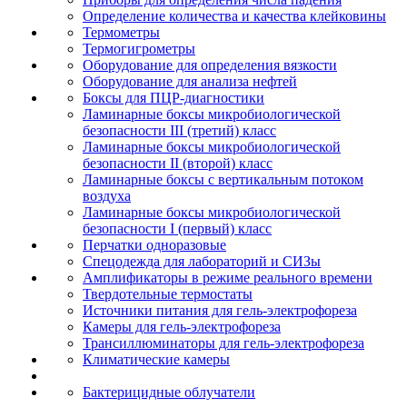
Определение количества и качества клейковины
Термометры
Термогигрометры
Оборудование для определения вязкости
Оборудование для анализа нефтей
Боксы для ПЦР-диагностики
Ламинарные боксы микробиологической
безопасности III (третий) класс
Ламинарные боксы микробиологической
безопасности II (второй) класс
Ламинарные боксы с вертикальным потоком
воздуха
Ламинарные боксы микробиологической
безопасности I (первый) класс
Перчатки одноразовые
Спецодежда для лабораторий и СИЗы
Амплификаторы в режиме реального времени
Твердотельные термостаты
Источники питания для гель-электрофореза
Камеры для гель-электрофореза
Трансиллюминаторы для гель-электрофореза
Климатические камеры
Бактерицидные облучатели