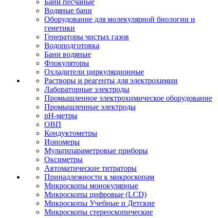
Бани песчаные
Водяные бани
Оборудование для молекулярной биологии и
генетики
Генераторы чистых газов
Водоподготовка
Бани водяные
Флокуляторы
Охладители циркуляционные
Растворы и реагенты для электрохимии
Лабораторные электроды
Промышленное электрохимическое оборудование
Промышленные электроды
pH-метры
ОВП
Кондуктометры
Иономеры
Мультипараметровые приборы
Оксиметры
Автоматические титраторы
Принадлежности к микроскопам
Микроскопы монокулярные
Микроскопы цифровые (LCD)
Микроскопы Учебные и Детские
Микроскопы стереоскопические