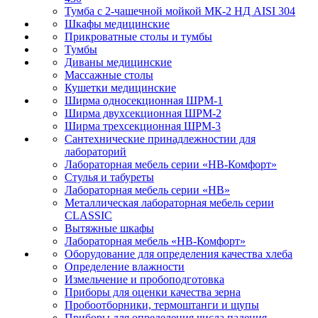
Тумба с 2-чашечной мойкой МК-2 НД AISI 304
Шкафы медицинские
Прикроватные столы и тумбы
Тумбы
Диваны медицинские
Массажные столы
Кушетки медицинские
Ширма односекционная ШРМ-1
Ширма двухсекционная ШРМ-2
Ширма трехсекционная ШРМ-3
Сантехнические принадлежностии для
лабораторий
Лабораторная мебель серии «НВ-Комфорт»
Стулья и табуреты
Лабораторная мебель серии «НВ»
Металлическая лабораторная мебель серии
CLASSIC
Вытяжные шкафы
Лабораторная мебель «НВ-Комфорт»
Оборудование для определения качества хлеба
Определение влажности
Измельчение и пробоподготовка
Приборы для оценки качества зерна
Пробоотборники, термоштанги и щупы
Приборы для определения числа падения