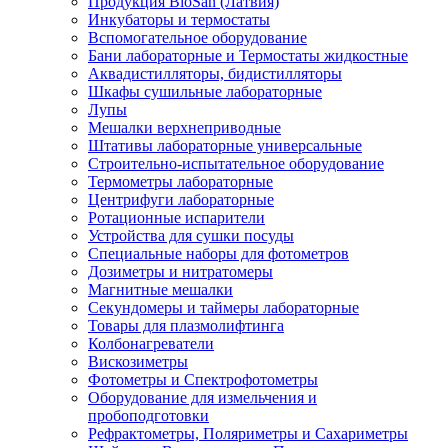
Продукция BioSan (Латвия)
Инкубаторы и термостаты
Вспомогательное оборудование
Бани лабораторные и Термостаты жидкостные
Аквадистилляторы, бидистилляторы
Шкафы сушильные лабораторные
Лупы
Мешалки верхнеприводные
Штативы лабораторные универсальные
Строительно-испытательное оборудование
Термометры лабораторные
Центрифуги лабораторные
Ротационные испарители
Устройства для сушки посуды
Специальные наборы для фотометров
Дозиметры и нитратомеры
Магнитные мешалки
Секундомеры и таймеры лабораторные
Товары для плазмолифтинга
Колбонагреватели
Вискозиметры
Фотометры и Спектрофотометры
Оборудование для измельчения и
пробоподготовки
Рефрактометры, Поляриметры и Сахариметры